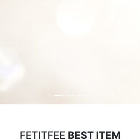
FETITFEE
BEST ITEM