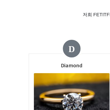
저희 FETI
D
Diamond