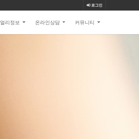
로그인
주얼리정보
온라인상담
커뮤니티